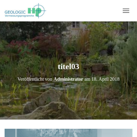
N
A
V
I
G
A
T
I
O
titel03
N
U
Veröffentlicht von
Administrator
am
18. April 2018
M
S
C
H
A
L
T
E
N