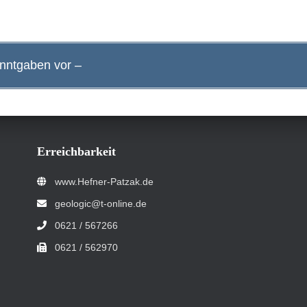
anntgaben vor –
Erreichbarkeit
www.Hefner-Patzak.de
geologic@t-online.de
0621 / 567266
0621 / 562970