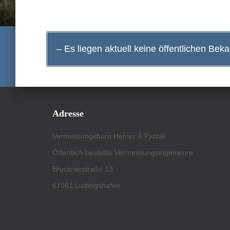
– Es liegen aktuell keine öffentlichen Bek
Adresse
Vermessungsbüro Hefner & Patzak
Öffentlich bestellte Vermessungsingenieure
Brucknerstraße 13
67061 Ludwigshafen