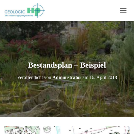
N
A
V
I
G
A
T
I
O
Bestandsplan – Beispiel
N
U
Veröffentlicht von
Administrator
am
16. April 2018
M
S
C
H
A
L
T
E
N