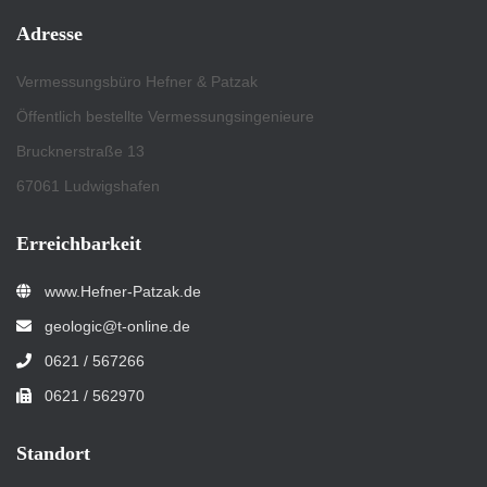
Adresse
Vermessungsbüro Hefner & Patzak
Öffentlich bestellte Vermessungsingenieure
Brucknerstraße 13
67061 Ludwigshafen
Erreichbarkeit
www.Hefner-Patzak.de
geologic@t-online.de
0621 / 567266
0621 / 562970
Standort